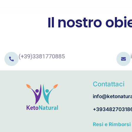
Il nostro obi
(+39)3381770885
Contattaci
info@ketonatural
+39348270318
Resi e Rimborsi