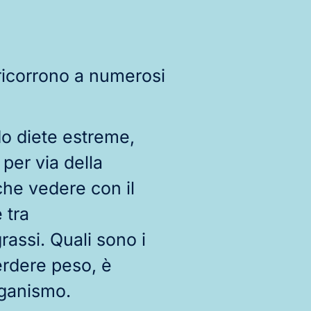
 ricorrono a numerosi
do diete estreme,
 per via della
che vedere con il
 tra
assi. Quali sono i
erdere peso, è
rganismo.