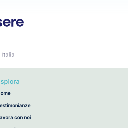
sere
 Italia
Esplora
Home
estimonianze
avora con noi