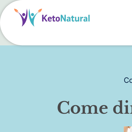
Co
Come dim