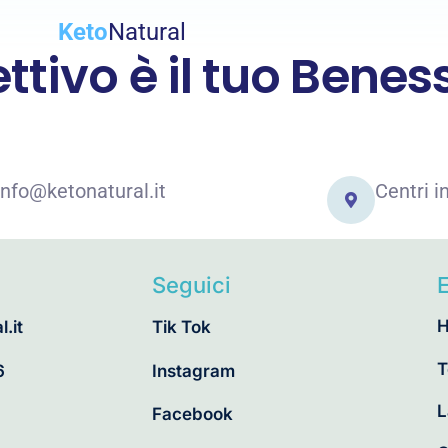
Keto
Natural
ettivo è il tuo Benes
info@ketonatural.it
Centri in
Seguici
.it
Tik Tok
T
6
Instagram
L
Facebook