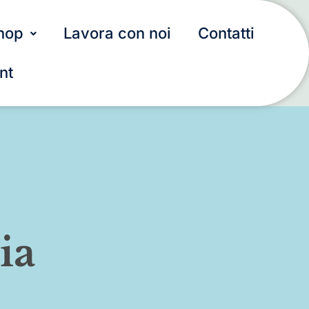
hop
Lavora con noi
Contatti
nt
ia