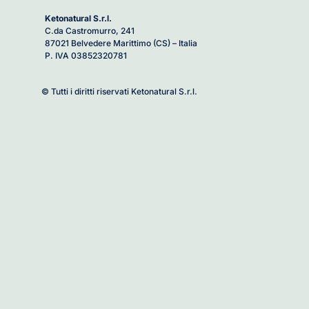
Ketonatural S.r.l.
C.da Castromurro, 241
87021 Belvedere Marittimo (CS) – Italia
P. IVA 03852320781
© Tutti i diritti riservati Ketonatural S.r.l.